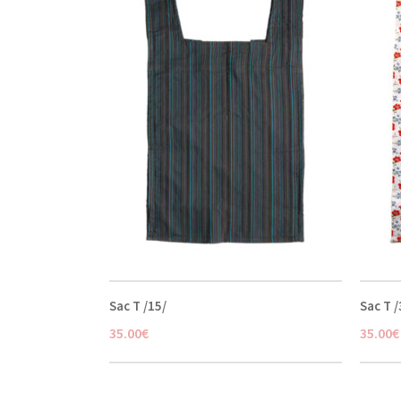
Sac T /15/
Sac T /
35.00
€
35.00
€