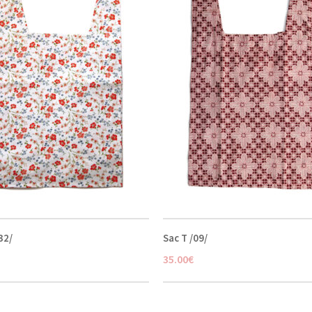
32/
Sac T /09/
35.00
€