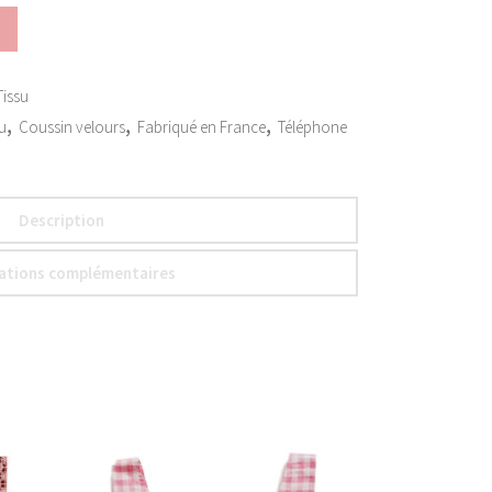
Tissu
,
,
,
u
Coussin velours
Fabriqué en France
Téléphone
Description
ations complémentaires