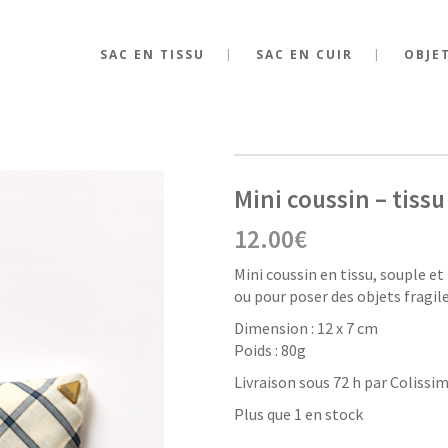
SAC EN TISSU
SAC EN CUIR
OBJE
Mini coussin – tissu
12.00
€
Mini coussin en tissu, souple e
ou pour poser des objets fragile
Dimension : 12 x 7 cm
Poids : 80g
Livraison sous 72 h par Colissim
Plus que 1 en stock