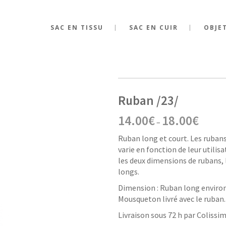
SAC EN TISSU
SAC EN CUIR
OBJE
Ruban /23/
14.00
€
18.00
€
–
Ruban long et court. Les rubans e
varie en fonction de leur utilis
les deux dimensions de rubans, 
longs.
Dimension : Ruban long environ
Mousqueton livré avec le ruban.
Livraison sous 72 h par Colissim