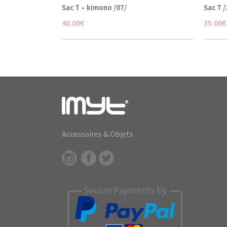
Sac T – kimono /07/
Sac T /
48.00
€
35.00
€
Accessoires & Objets