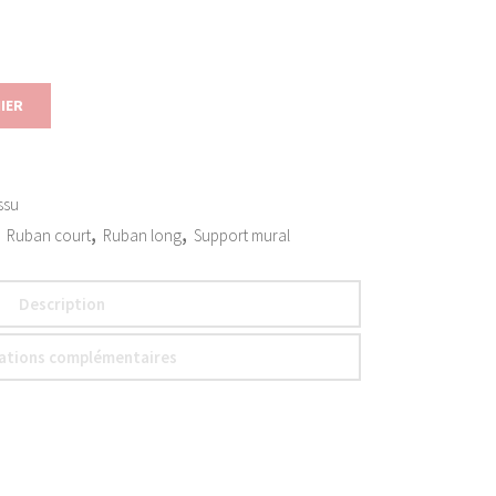
IER
ssu
,
,
,
Ruban court
Ruban long
Support mural
Description
ations complémentaires