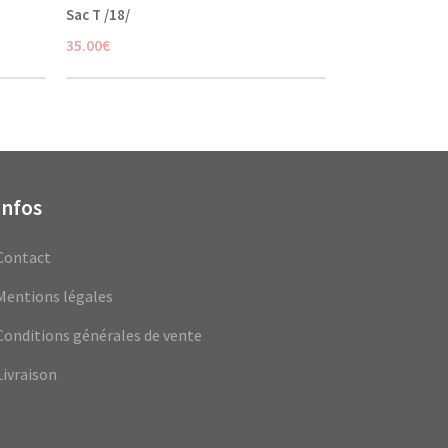
Sac T /18/
35.00
€
Infos
Contact
Mentions légales
Conditions générales de vente
Livraison