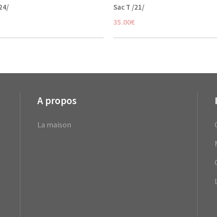
24/
Sac T /21/
35.00
€
A propos
La maison