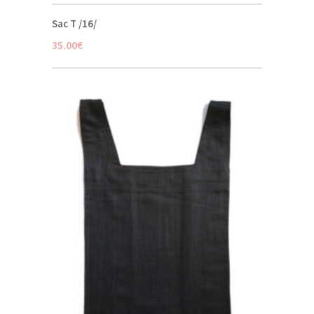
Sac T /16/
35.00
€