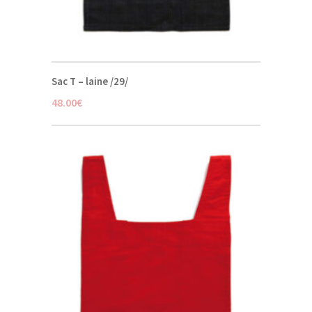
Sac T – laine /29/
48.00
€