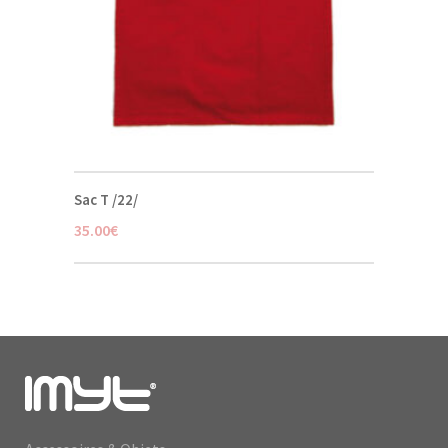
Sac T /22/
35.00
€